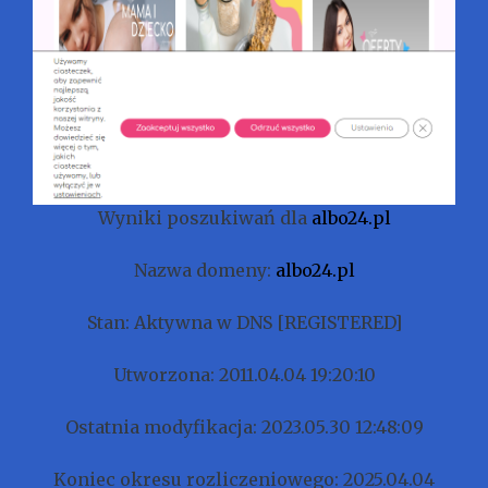
Wyniki poszukiwań dla
albo24.pl
Nazwa domeny:
albo24.pl
Stan: Aktywna w DNS [REGISTERED]
Utworzona: 2011.04.04 19:20:10
Ostatnia modyfikacja: 2023.05.30 12:48:09
Koniec okresu rozliczeniowego: 2025.04.04