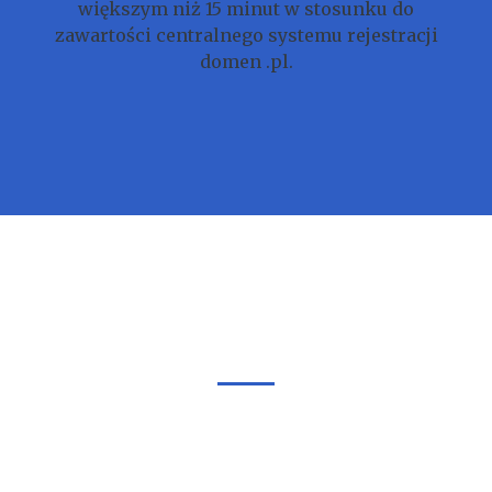
większym niż 15 minut w stosunku do
zawartości centralnego systemu rejestracji
domen .pl.