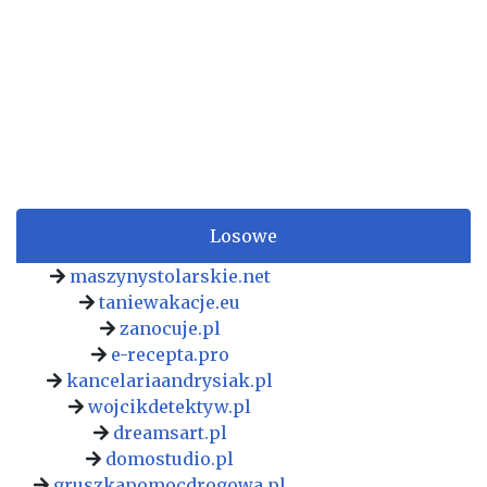
Losowe
maszynystolarskie.net
taniewakacje.eu
zanocuje.pl
e-recepta.pro
kancelariaandrysiak.pl
wojcikdetektyw.pl
dreamsart.pl
domostudio.pl
gruszkapomocdrogowa.pl