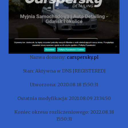
Nazwa domeny:
carspersky.pl
Stan: Aktywna w DNS [REGISTERED]
Utworzona: 2020.08.18 15:50:31
Ostatnia modyfikacja: 2021.08.09 23:34:50
Koniec okresu rozliczeniowego: 2022.08.18
15:50:31