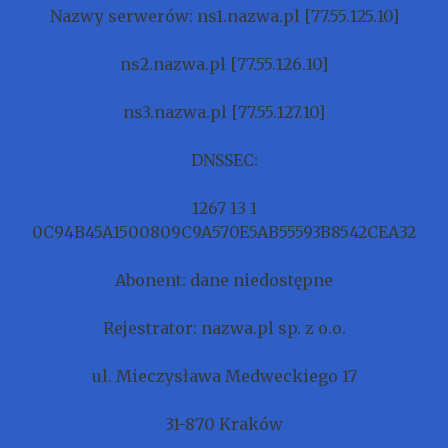
Nazwy serwerów: ns1.nazwa.pl [77.55.125.10]
ns2.nazwa.pl [77.55.126.10]
ns3.nazwa.pl [77.55.127.10]
DNSSEC:
1267 13 1
0C94B45A1500809C9A570E5AB55593B8542CEA32
Abonent: dane niedostępne
Rejestrator: nazwa.pl sp. z o.o.
ul. Mieczysława Medweckiego 17
31-870 Kraków