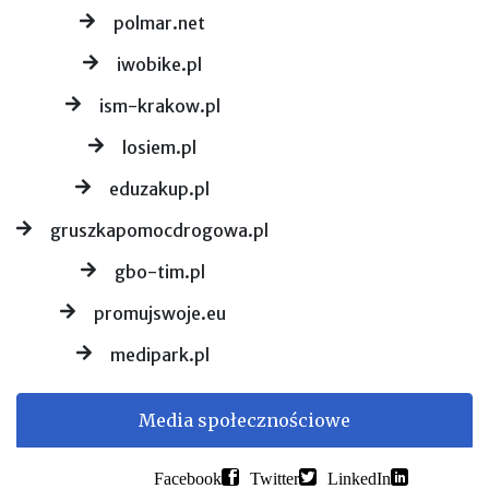
polmar.net
iwobike.pl
ism-krakow.pl
losiem.pl
eduzakup.pl
gruszkapomocdrogowa.pl
gbo-tim.pl
promujswoje.eu
medipark.pl
Media społecznościowe
Facebook
Twitter
LinkedIn