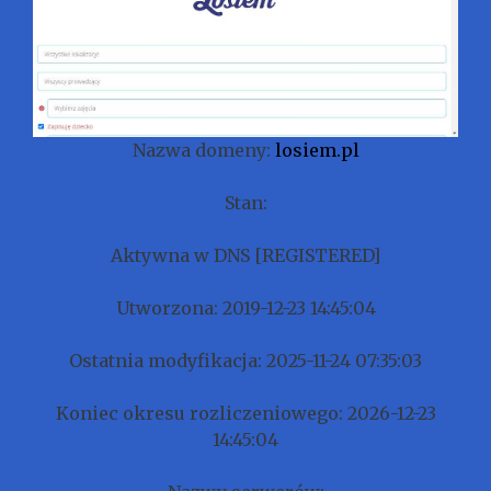
Nazwa domeny:
losiem.pl
Stan:
Aktywna w DNS [REGISTERED]
Utworzona: 2019-12-23 14:45:04
Ostatnia modyfikacja: 2025-11-24 07:35:03
Koniec okresu rozliczeniowego: 2026-12-23
14:45:04