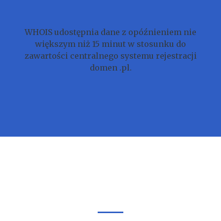
WHOIS udostępnia dane z opóźnieniem nie
większym niż 15 minut w stosunku do
zawartości centralnego systemu rejestracji
domen .pl.