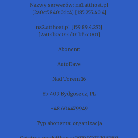
Nazwy serwerów: ns1.atthost.pl
[2a0c:5840:0:1::4] [185.255.40.4]
ns2.atthost.pl [159.89.4.253]
[2a03:b0c0:3:d0::bf5:c001]
Abonent:
AutoDave
Nad Torem 16
85-409 Bydgoszcz, PL
+48.604479949
Typ abonenta: organizacja