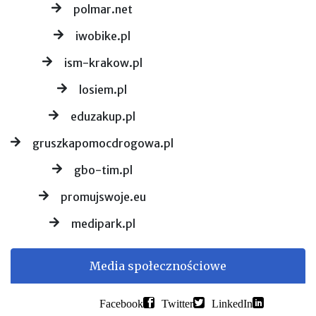
polmar.net
iwobike.pl
ism-krakow.pl
losiem.pl
eduzakup.pl
gruszkapomocdrogowa.pl
gbo-tim.pl
promujswoje.eu
medipark.pl
Media społecznościowe
Facebook
Twitter
LinkedIn